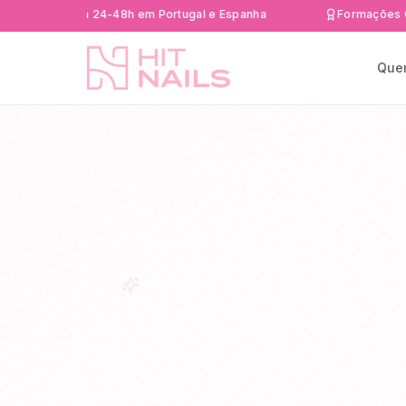
 rápida 24-48h em Portugal e Espanha
Formações Certifica
Que