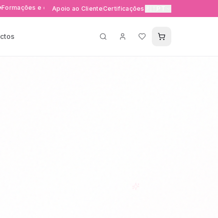
s e eventos exclusivos
Entrega rápida 24-48h em Portuga
Apoio ao Cliente
Certificações
🇵🇹
PT
ctos