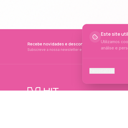
Este site ut
Utilizamos co
Recebe novidades e descontos exclusivos
análise e pers
Subscreve a nossa newsletter e fica a par de tudo.
Cookies Ess
Personalizar
Necessários p
Cookies Ana
Ajudam-nos a 
PRODUTOS PROFISSIONAIS DESDE 2015
Cookies de
Produtos profissionais e formações para
Permitem camp
evolução no mundo das unhas e estética.