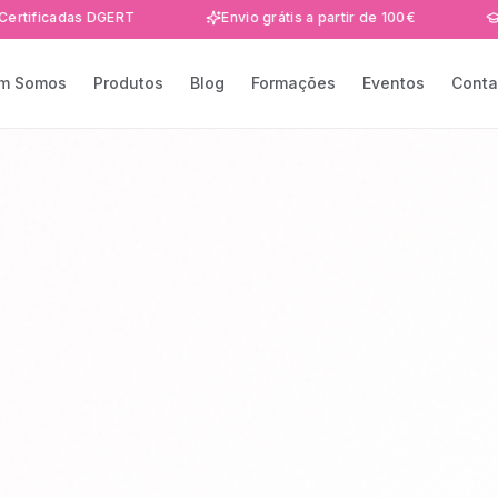
das DGERT
Envio grátis a partir de 100€
Formaçõe
m Somos
Produtos
Blog
Formações
Eventos
Conta