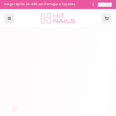
ntrega rápida 24-48h em Portugal e Espanha
Formações Cer
🇵🇹
PT