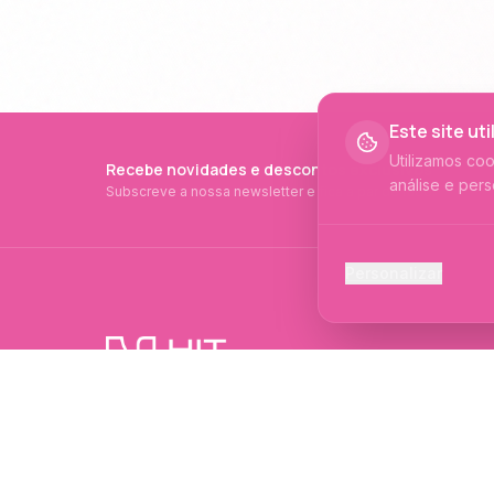
Este site ut
Utilizamos co
Recebe novidades e descontos exclusivos
análise e pers
Subscreve a nossa newsletter e fica a par de tudo.
Cookies Ess
Personalizar
Necessários p
Cookies Ana
Ajudam-nos a 
PRODUTOS PROFISSIONAIS DESDE 2015
Cookies de
Produtos profissionais e formações para
Permitem camp
evolução no mundo das unhas e estética.