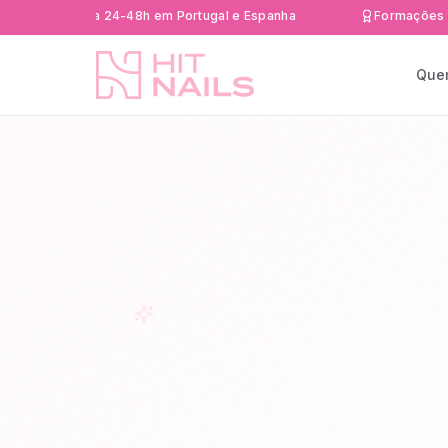
 rápida 24-48h em Portugal e Espanha
Formações Certific
Que