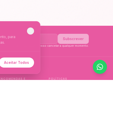
nto, para
Subscrever
as.
li a
Política de Privacidade
. Posso cancelar a qualquer momento.
Aceitar Todos
 de idioma.
ENCOMENDAS E
POLÍTICAS
ENTREGAS
Política de qualidade
Envios e Devoluções
Política de privacidade
Termos e condições
Política de cookies
de venda