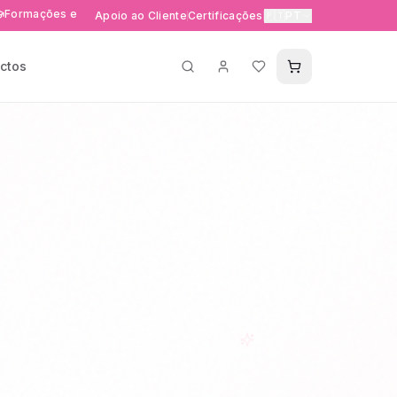
es e eventos exclusivos
Entrega rápida 24-48h em Portuga
Apoio ao Cliente
Certificações
🇵🇹
PT
ctos