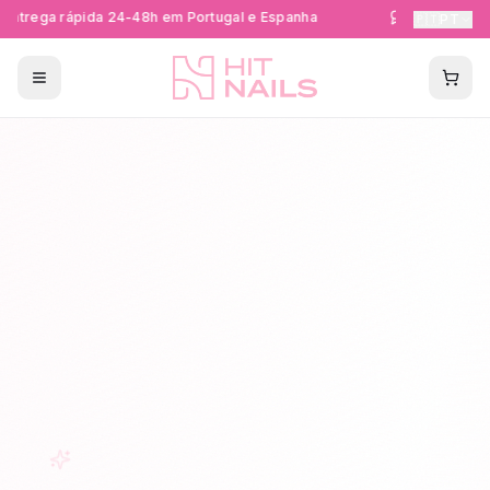
ntrega rápida 24-48h em Portugal e Espanha
Formações Cer
🇵🇹
PT