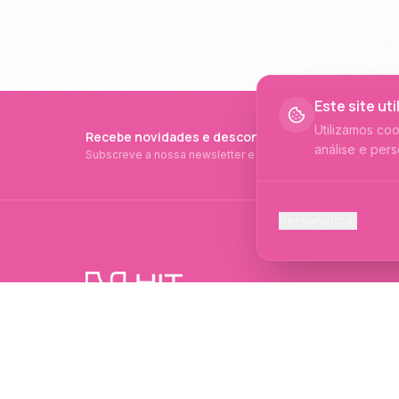
Este site ut
Utilizamos co
Recebe novidades e descontos exclusivos
análise e pers
Subscreve a nossa newsletter e fica a par de tudo.
Cookies Ess
Personalizar
Necessários p
Cookies Ana
Ajudam-nos a 
PRODUTOS PROFISSIONAIS DESDE 2015
Cookies de
Produtos profissionais e formações para
Permitem camp
evolução no mundo das unhas e estética.