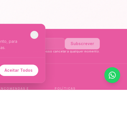
nto, para
Subscrever
as.
li a
Política de Privacidade
. Posso cancelar a qualquer momento.
Aceitar Todos
 de idioma.
ENCOMENDAS E
POLÍTICAS
ENTREGAS
Política de qualidade
Envios e Devoluções
Política de privacidade
Termos e condições
Política de cookies
de venda