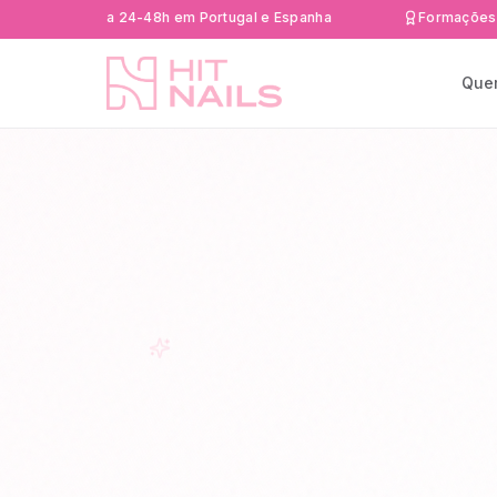
a rápida 24-48h em Portugal e Espanha
Formações Certific
Que