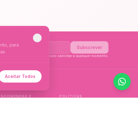
nto, para
Subscrever
as.
li a
Política de Privacidade
. Posso cancelar a qualquer momento.
Aceitar Todos
 de idioma.
ENCOMENDAS E
POLÍTICAS
ENTREGAS
Política de qualidade
Envios e Devoluções
Política de privacidade
Termos e condições
Política de cookies
de venda