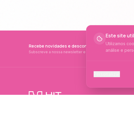
Este site ut
Utilizamos co
Recebe novidades e descontos exclusivos
análise e pers
Subscreve a nossa newsletter e fica a par de tudo.
Cookies Ess
Personalizar
Necessários p
Cookies Ana
Ajudam-nos a 
PRODUTOS PROFISSIONAIS DESDE 2015
Cookies de
Produtos profissionais e formações para
Permitem camp
evolução no mundo das unhas e estética.