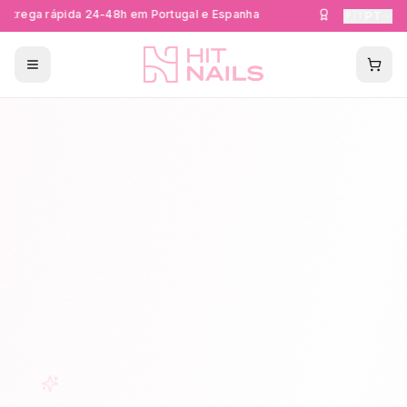
trega rápida 24-48h em Portugal e Espanha
Formações Cer
🇵🇹
PT