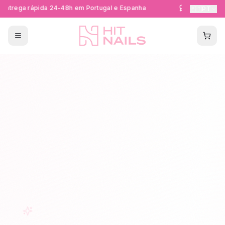
ntrega rápida 24-48h em Portugal e Espanha
Formações Cer
🇵🇹
PT