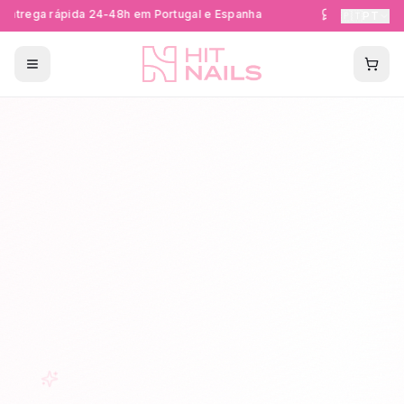
ntrega rápida 24-48h em Portugal e Espanha
Formações Cer
🇵🇹
PT