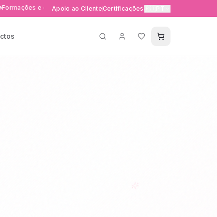
es e eventos exclusivos
Entrega rápida 24-48h em Portuga
Apoio ao Cliente
Certificações
🇵🇹
PT
ctos