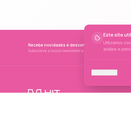
Este site ut
Utilizamos co
Recebe novidades e descontos exclusivos
análise e pers
Subscreve a nossa newsletter e fica a par de tudo.
Cookies Ess
Personalizar
Necessários p
Cookies Ana
Ajudam-nos a 
PRODUTOS PROFISSIONAIS DESDE 2015
Cookies de
Produtos profissionais e formações para
Permitem camp
evolução no mundo das unhas e estética.