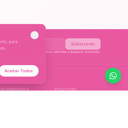
nto, para
Subscrever
as.
li a
Política de Privacidade
. Posso cancelar a qualquer momento.
Aceitar Todos
 de idioma.
ENCOMENDAS E
POLÍTICAS
ENTREGAS
Política de qualidade
Envios e Devoluções
Política de privacidade
Termos e condições
Política de cookies
de venda