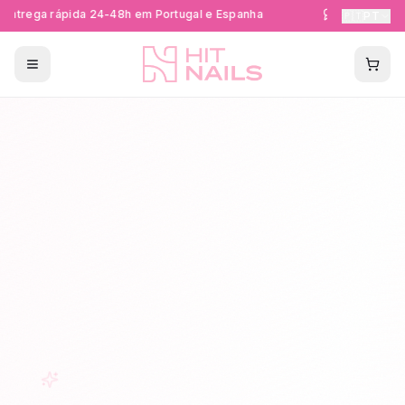
ntrega rápida 24-48h em Portugal e Espanha
Formações Cer
🇵🇹
PT