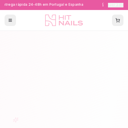
ntrega rápida 24-48h em Portugal e Espanha
Formações Ce
🇵🇹
PT