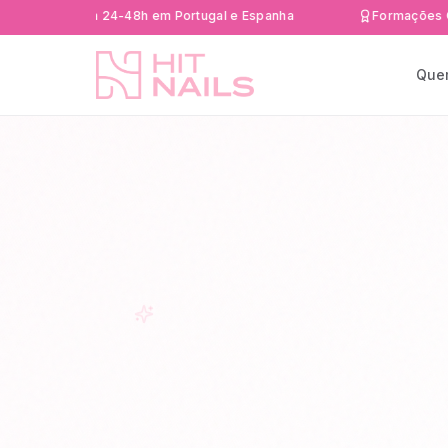
 rápida 24-48h em Portugal e Espanha
Formações Certifica
Que