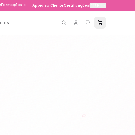
s e eventos exclusivos
Entrega rápida 24-48h em Portuga
Apoio ao Cliente
Certificações
🇵🇹
PT
ctos