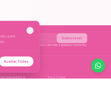
nto, para
Subscrever
as.
li a
Política de Privacidade
. Posso cancelar a qualquer momento.
Aceitar Todos
 de idioma.
ENCOMENDAS E
POLÍTICAS
ENTREGAS
Política de qualidade
Envios e Devoluções
Política de privacidade
Termos e condições
Política de cookies
de venda