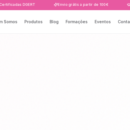
das DGERT
Envio grátis a partir de 100€
Formaçõe
m Somos
Produtos
Blog
Formações
Eventos
Conta