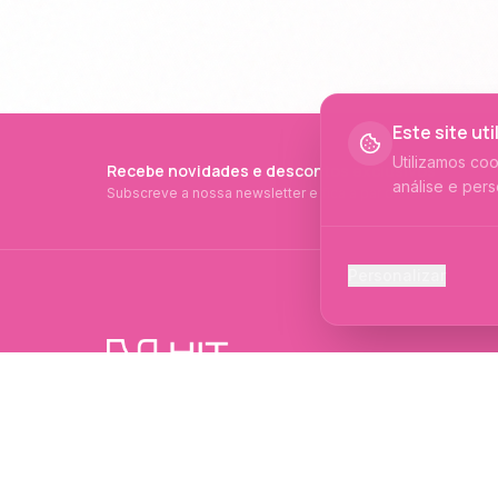
Este site ut
Utilizamos co
Recebe novidades e descontos exclusivos
análise e pers
Subscreve a nossa newsletter e fica a par de tudo.
Cookies Ess
Personalizar
Necessários p
Cookies Ana
Ajudam-nos a 
PRODUTOS PROFISSIONAIS DESDE 2015
Cookies de
Produtos profissionais e formações para
Permitem camp
evolução no mundo das unhas e estética.