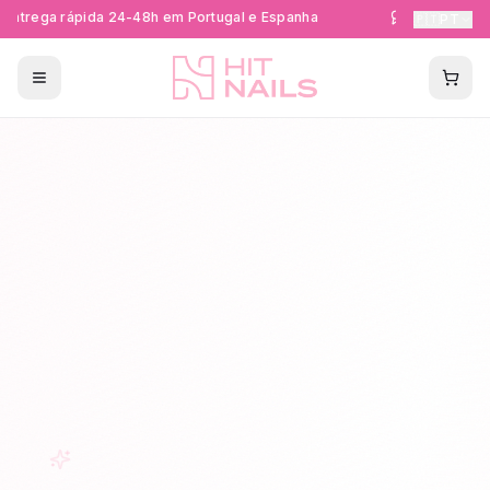
ntrega rápida 24-48h em Portugal e Espanha
Formações Cer
🇵🇹
PT