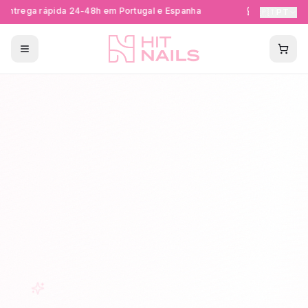
ntrega rápida 24-48h em Portugal e Espanha
Formações Ce
🇵🇹
PT