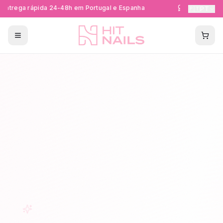
ntrega rápida 24-48h em Portugal e Espanha
Formações Cer
🇵🇹
PT