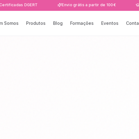
das DGERT
Envio grátis a partir de 100€
Formaçõe
m Somos
Produtos
Blog
Formações
Eventos
Conta