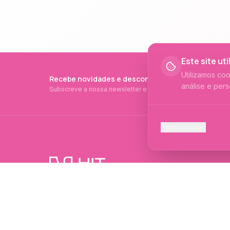
Este site ut
Utilizamos co
Recebe novidades e descontos exclusivos
análise e pers
Subscreve a nossa newsletter e fica a par de tudo.
Cookies Ess
Personalizar
Necessários p
Cookies Ana
Ajudam-nos a 
PRODUTOS PROFISSIONAIS DESDE 2015
Cookies de
Produtos profissionais e formações para
Permitem camp
evolução no mundo das unhas e estética.