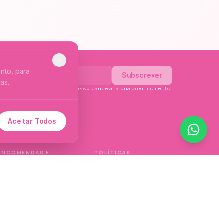
nto, para
Subscrever
as.
li a
Política de Privacidade
. Posso cancelar a qualquer momento.
Aceitar Todos
 de idioma.
ENCOMENDAS E
POLÍTICAS
ENTREGAS
Política de qualidade
Envios e Devoluções
Política de privacidade
Termos e condições
Política de cookies
de venda