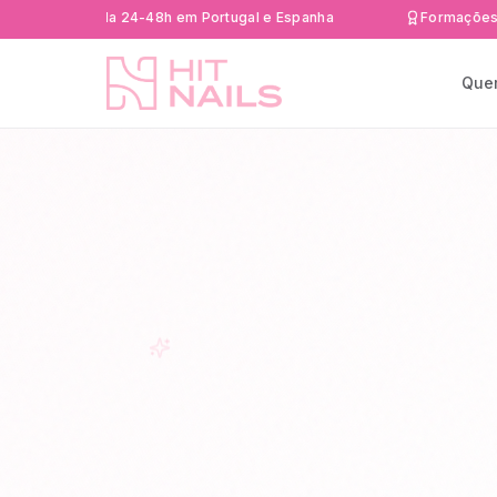
a rápida 24-48h em Portugal e Espanha
Formações Certific
Que