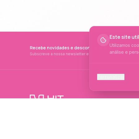
Este site ut
Utilizamos co
Recebe novidades e descontos exclusivos
análise e pers
Subscreve a nossa newsletter e fica a par de tudo.
Cookies Ess
Personalizar
Necessários p
Cookies Ana
Ajudam-nos a 
PRODUTOS PROFISSIONAIS DESDE 2015
Cookies de
Produtos profissionais e formações para
Permitem camp
evolução no mundo das unhas e estética.