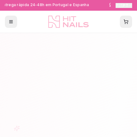
ntrega rápida 24-48h em Portugal e Espanha
Formações Cer
🇵🇹
PT