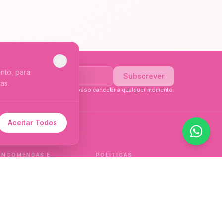
nto, para
Subscrever
as.
li a
Política de Privacidade
. Posso cancelar a qualquer momento.
Aceitar Todos
 de idioma.
ENCOMENDAS E
POLÍTICAS
ENTREGAS
Política de qualidade
Envios e Devoluções
Política de privacidade
Termos e condições
Política de cookies
de venda