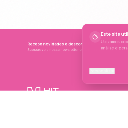
Este site ut
Utilizamos co
Recebe novidades e descontos exclusivos
análise e pers
Subscreve a nossa newsletter e fica a par de tudo.
Cookies Ess
Personalizar
Necessários p
Cookies Ana
Ajudam-nos a 
PRODUTOS PROFISSIONAIS DESDE 2015
Cookies de
Produtos profissionais e formações para
Permitem camp
evolução no mundo das unhas e estética.