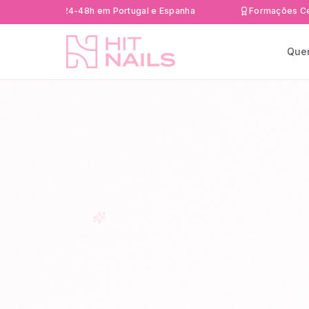
ápida 24-48h em Portugal e Espanha
Formações Certificad
Que