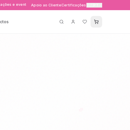
ventos exclusivos
Entrega rápida 24-48h em Portugal e E
Apoio ao Cliente
Certificações
🇵🇹
PT
ctos