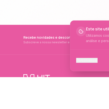
Este site ut
Utilizamos co
Recebe novidades e descontos exclusivos
análise e pers
Subscreve a nossa newsletter e fica a par de tudo.
Cookies Ess
Personalizar
Necessários p
Cookies Ana
Ajudam-nos a 
PRODUTOS PROFISSIONAIS DESDE 2015
Cookies de
Produtos profissionais e formações para
Permitem camp
evolução no mundo das unhas e estética.