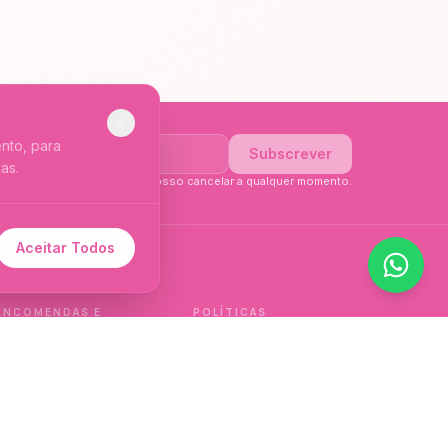
nto, para
Subscrever
as.
li a
Política de Privacidade
. Posso cancelar a qualquer momento.
Aceitar Todos
 de idioma.
ENCOMENDAS E
POLÍTICAS
ENTREGAS
Política de qualidade
Envios e Devoluções
Política de privacidade
Termos e condições
Política de cookies
de venda