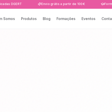
GERT
Envio grátis a partir de 100€
Formações e e
m Somos
Produtos
Blog
Formações
Eventos
Conta