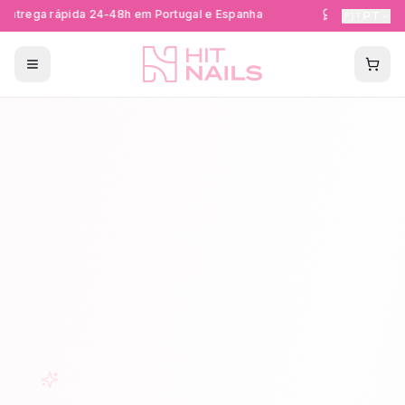
ntrega rápida 24-48h em Portugal e Espanha
Formações Cer
🇵🇹
PT