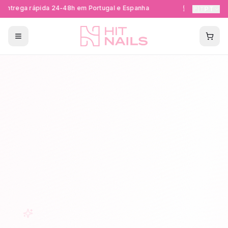
ntrega rápida 24-48h em Portugal e Espanha
Formações Ce
🇵🇹
PT