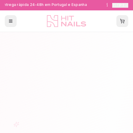
ntrega rápida 24-48h em Portugal e Espanha
Formações Ce
🇵🇹
PT