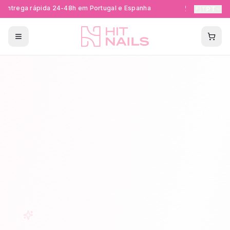
Entrega rápida 24-48h em Portugal e Espanha
Formações Ce
🇵🇹
PT