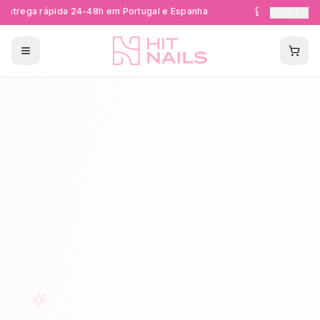
ntrega rápida 24-48h em Portugal e Espanha
Formações Cer
🇵🇹
PT