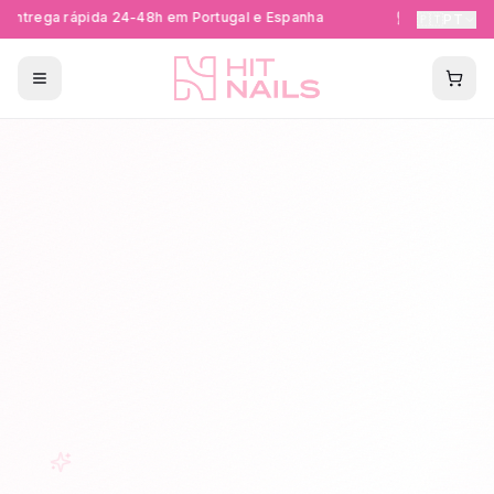
Entrega rápida 24-48h em Portugal e Espanha
Formações Ce
🇵🇹
PT