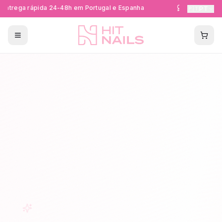
ntrega rápida 24-48h em Portugal e Espanha
Formações Cer
🇵🇹
PT