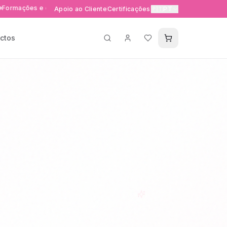
es e eventos exclusivos
Entrega rápida 24-48h em Portuga
Apoio ao Cliente
Certificações
🇵🇹
PT
ctos