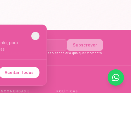
nto, para
Subscrever
as.
li a
Política de Privacidade
. Posso cancelar a qualquer momento.
Aceitar Todos
 de idioma.
ENCOMENDAS E
POLÍTICAS
ENTREGAS
Política de qualidade
Envios e Devoluções
Política de privacidade
Termos e condições
Política de cookies
de venda