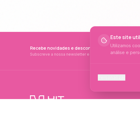
Este site ut
Utilizamos co
Recebe novidades e descontos exclusivos
análise e pers
Subscreve a nossa newsletter e fica a par de tudo.
Cookies Ess
Personalizar
Necessários p
Cookies Ana
Ajudam-nos a 
PRODUTOS PROFISSIONAIS DESDE 2015
Cookies de
Produtos profissionais e formações para
Permitem camp
evolução no mundo das unhas e estética.