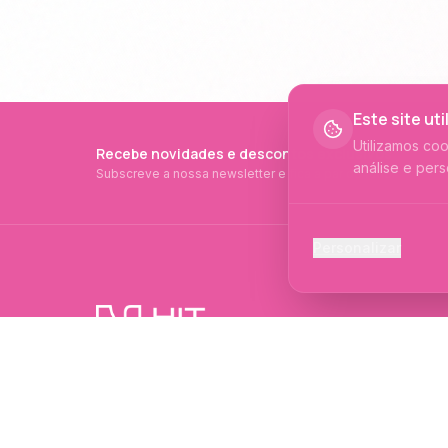
Este site ut
Utilizamos co
Recebe novidades e descontos exclusivos
análise e pers
Subscreve a nossa newsletter e fica a par de tudo.
Cookies Ess
Personalizar
Necessários p
Cookies Ana
Ajudam-nos a 
PRODUTOS PROFISSIONAIS DESDE 2015
Cookies de
Produtos profissionais e formações para
Permitem camp
evolução no mundo das unhas e estética.