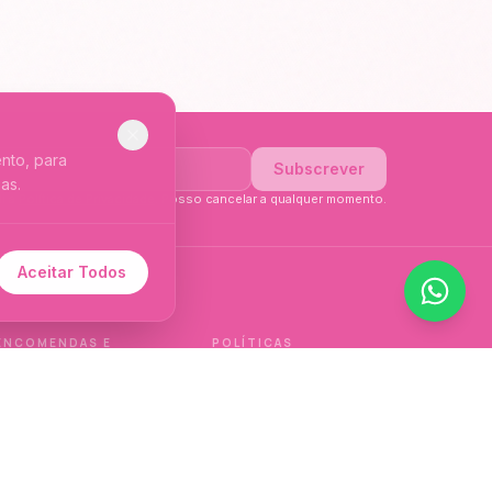
nto, para
Subscrever
as.
li a
Política de Privacidade
. Posso cancelar a qualquer momento.
Aceitar Todos
 de idioma.
ENCOMENDAS E
POLÍTICAS
ENTREGAS
Política de qualidade
Envios e Devoluções
Política de privacidade
Termos e condições
Política de cookies
de venda