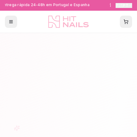
ntrega rápida 24-48h em Portugal e Espanha
Formações Ce
🇵🇹
PT