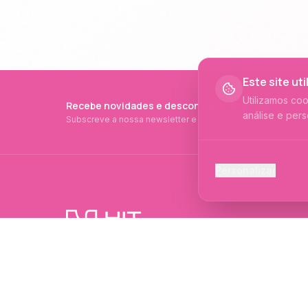
Este site ut
Utilizamos co
Recebe novidades e descontos exclusivos
análise e pers
Subscreve a nossa newsletter e fica a par de tudo.
Cookies Ess
Personalizar
Necessários p
Cookies Ana
Ajudam-nos a 
PRODUTOS PROFISSIONAIS DESDE 2015
Cookies de
Produtos profissionais e formações para
Permitem camp
evolução no mundo das unhas e estética.