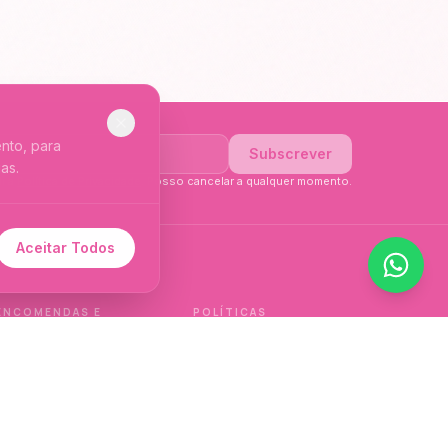
nto, para
Subscrever
as.
li a
Política de Privacidade
. Posso cancelar a qualquer momento.
Aceitar Todos
 de idioma.
ENCOMENDAS E
POLÍTICAS
ENTREGAS
Política de qualidade
Envios e Devoluções
Política de privacidade
Termos e condições
Política de cookies
de venda