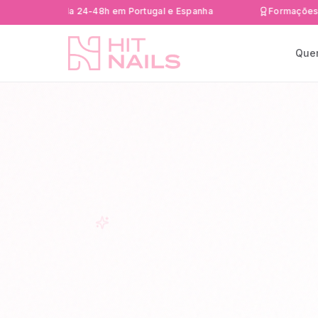
a rápida 24-48h em Portugal e Espanha
Formações Certific
Que