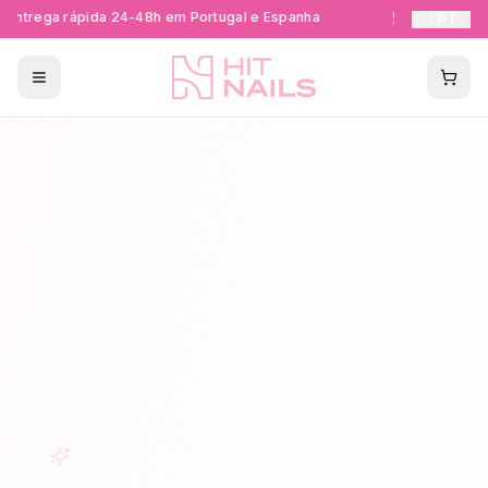
Entrega rápida 24-48h em Portugal e Espanha
Formações Ce
🇵🇹
PT