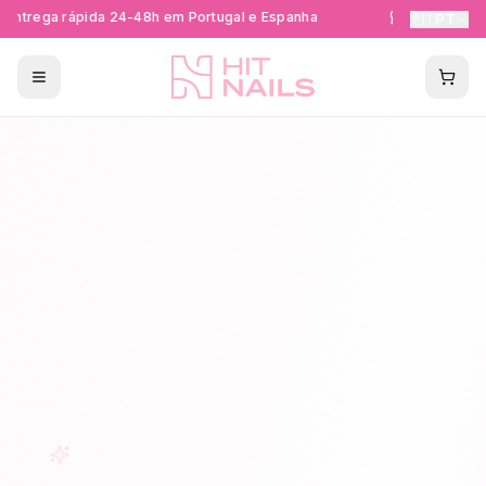
ntrega rápida 24-48h em Portugal e Espanha
Formações Ce
🇵🇹
PT